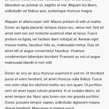
bibendum ac pulvinar ut, sagittis at nisl. Aliquam leo libero,
sollicitudin vel finibus quis, scelerisque rhoncus magna.
Aliquam et ullamcorper velit. Mauris pretium id velit ut mattis.
Donec ac ligula placerat, tempus turpis nec, varius nisl. Sed sit
amet sem nec est molestie euismod vitae at lacus. Fusce
pretium ex ligula, vel facilisis diam volutpat at. Aenean eget
massa mattis, faucibus felis ac, malesuada metus. Duis sit
amet elit ut augue consectetur faucibus. Vivamus
condimentum bibendum tincidunt. Praesent ac nisi ut augue
malesuada blandit in non velit.
Donec ac orci ac arcu rhoncus euismod in sed mi. Ut tincidunt
purus et enim hendrerit, sit amet rhoncus nulla finibus. Fusce
non enim vitae leo eleifend mattis nec non quam. Ut porttitor
sem sit amet turpis rutrum pharetra. In ut sodales libero, sit
amet tempor dui. Nunc quis lorem non nisi gravida porttitor.
Donec posuere tempor sapien, sollicitudin dignissim mauris
aliquet hendrerit. Maecenas in magna purus.