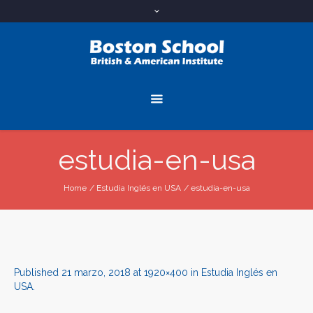
estudia-en-usa
Home
/
Estudia Inglés en USA
/
estudia-en-usa
Published
21 marzo, 2018
at 1920×400 in
Estudia Inglés en
USA
.