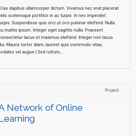
Cras dapibus ullamcorper dictum. Vivamus nec erat placerat
felis scelerisque porttitor in ac turpis. In nec imperdiet
turpis. Suspendisse quis orci ut orci pulvinar eleifend. Nulla
eu mattis ipsum. Integer eget sagittis nulla. Praesent
consectetur lacus et maximus eleifend. Integer non lacus
dui. Mauris tortor diam, laoreet quis commodo vitae,
sodales vel augue.| Sed rutrum,...
Project
A Network of Online
Learning