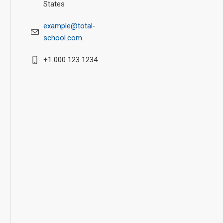
States
example@total-
school.com
+1 000 123 1234