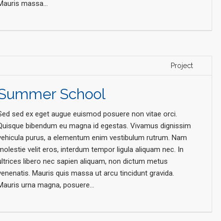
Mauris massa...
Project
Summer School
Sed sed ex eget augue euismod posuere non vitae orci.
Quisque bibendum eu magna id egestas. Vivamus dignissim
vehicula purus, a elementum enim vestibulum rutrum. Nam
molestie velit eros, interdum tempor ligula aliquam nec. In
ultrices libero nec sapien aliquam, non dictum metus
venenatis. Mauris quis massa ut arcu tincidunt gravida.
Mauris urna magna, posuere...