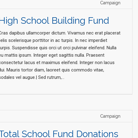
Campaign
High School Building Fund
Cras dapibus ullamcorper dictum. Vivamus nec erat placerat
felis scelerisque porttitor in ac turpis. In nec imperdiet
turpis. Suspendisse quis orci ut orci pulvinar eleifend. Nulla
eu mattis ipsum. Integer eget sagittis nulla. Praesent
consectetur lacus et maximus eleifend. Integer non lacus
dui. Mauris tortor diam, laoreet quis commodo vitae,
sodales vel augue.| Sed rutrum,...
Campaign
Total School Fund Donations