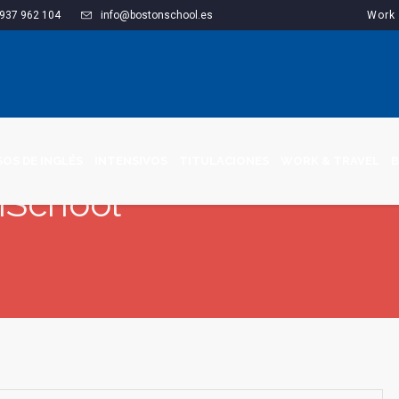
937 962 104
info@bostonschool.es
Work 
OS DE INGLÉS
INTENSIVOS
TITULACIONES
WORK & TRAVEL
B
nSchool