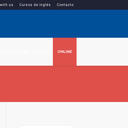
with us
Cursos de Inglés
Contacto
ECAS USA / UK
CONTACT
ONLINE