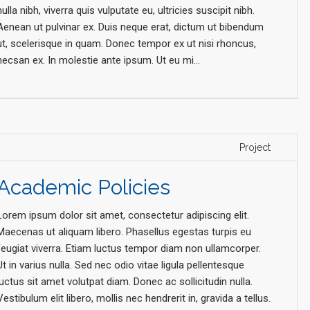
nulla nibh, viverra quis vulputate eu, ultricies suscipit nibh.
Aenean ut pulvinar ex. Duis neque erat, dictum ut bibendum
ut, scelerisque in quam. Donec tempor ex ut nisi rhoncus,
necsan ex. In molestie ante ipsum. Ut eu mi...
Project
Academic Policies
Lorem ipsum dolor sit amet, consectetur adipiscing elit.
Maecenas ut aliquam libero. Phasellus egestas turpis eu
feugiat viverra. Etiam luctus tempor diam non ullamcorper.
Ut in varius nulla. Sed nec odio vitae ligula pellentesque
luctus sit amet volutpat diam. Donec ac sollicitudin nulla.
Vestibulum elit libero, mollis nec hendrerit in, gravida a tellus.