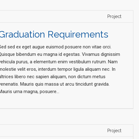
Project
Graduation Requirements
Sed sed ex eget augue euismod posuere non vitae orci.
Quisque bibendum eu magna id egestas. Vivamus dignissim
vehicula purus, a elementum enim vestibulum rutrum. Nam
molestie velit eros, interdum tempor ligula aliquam nec. In
ultrices libero nec sapien aliquam, non dictum metus
venenatis. Mauris quis massa ut arcu tincidunt gravida.
Mauris urna magna, posuere...
Project