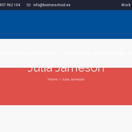
937 962 104
info@bostonschool.es
Work 
OS DE INGLÉS
INTENSIVOS
TITULACIONES
WORK & TRAVEL
B
Julia Jameson
Home
/
Julia Jameson