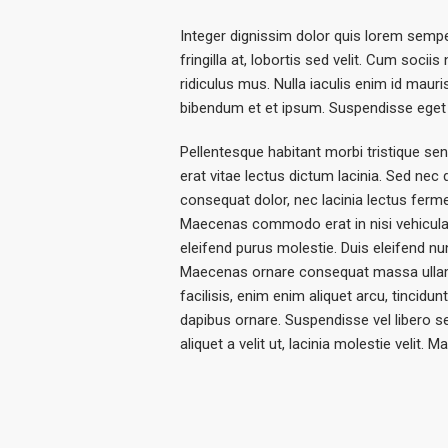
Integer dignissim dolor quis lorem sempe
fringilla at, lobortis sed velit. Cum soc
ridiculus mus. Nulla iaculis enim id maur
bibendum et et ipsum. Suspendisse eget 
Pellentesque habitant morbi tristique se
erat vitae lectus dictum lacinia. Sed nec
consequat dolor, nec lacinia lectus ferment
Maecenas commodo erat in nisi vehicula l
eleifend purus molestie. Duis eleifend nu
Maecenas ornare consequat massa ullam
facilisis, enim enim aliquet arcu, tincidu
dapibus ornare. Suspendisse vel libero se
aliquet a velit ut, lacinia molestie veli