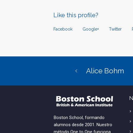
Like this profile?
Facebook
Google+
Twitter
Alice Bohm
N
Boston School, formando
alumnos desde 2001. Nuestro
método One to One funciona.