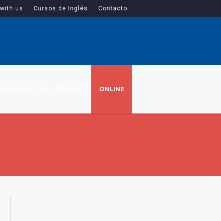
with us
Cursos de Inglés
Contacto
ECAS USA / UK
CONTACT
ONLINE