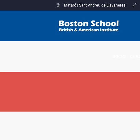
Mataró
|
Sant Andreu de Llavaneres
INICIO
CURS