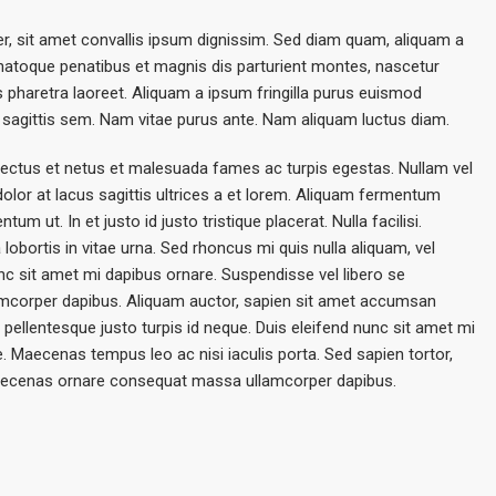
r, sit amet convallis ipsum dignissim. Sed diam quam, aliquam a
iis natoque penatibus et magnis dis parturient montes, nascetur
is pharetra laoreet. Aliquam a ipsum fringilla purus euismod
sagittis sem. Nam vitae purus ante. Nam aliquam luctus diam.
nectus et netus et malesuada fames ac turpis egestas. Nullam vel
 dolor at lacus sagittis ultrices a et lorem. Aliquam fermentum
um ut. In et justo id justo tristique placerat. Nulla facilisi.
obortis in vitae urna. Sed rhoncus mi quis nulla aliquam, vel
nc sit amet mi dapibus ornare. Suspendisse vel libero se
corper dapibus. Aliquam auctor, sapien sit amet accumsan
nt pellentesque justo turpis id neque. Duis eleifend nunc sit amet mi
. Maecenas tempus leo ac nisi iaculis porta. Sed sapien tortor,
t. Maecenas ornare consequat massa ullamcorper dapibus.