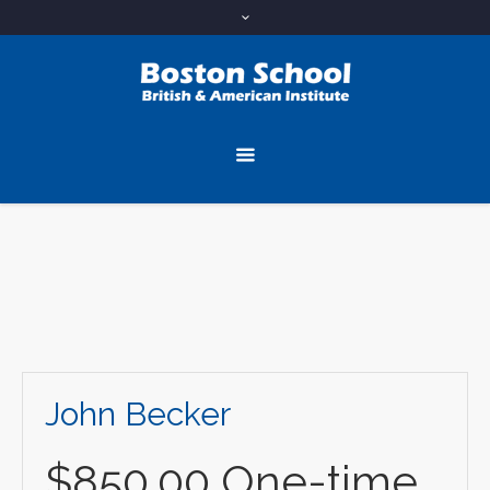
John Becker
Home
/
John Becker
John Becker
$850.00 One-time